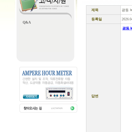
제목
광동 
등록일
2026.0
Q&A
광동 
광동녹
광동 
동 황
광동 
천,광
선물,
너무피
음식,
황당황
당황칠
답변
60대 
남자 