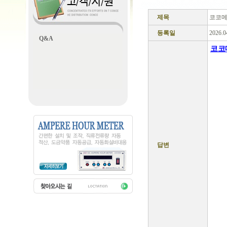
제목
코코메
등록일
2026.0
Q&A
코코
) 
가격
발기
는방
사용
전치
기부
전,
답변
력좋
루발
결,
성케
대,
성기
부전
선