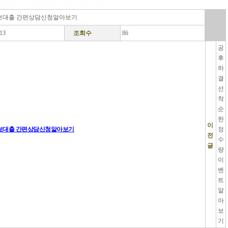
보대출 간편상담신청알아보기
.13
조회수
86
공
후
하
결
선
착
순
한
이
보대출 간편상담신청알아보기
정
전
수
글
량
이
벤
트
알
아
보
기