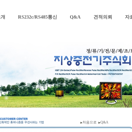
소개
RS232c/RS485통신
Q&A
견적의뢰
자
처음으로
Q&A
▶
▶