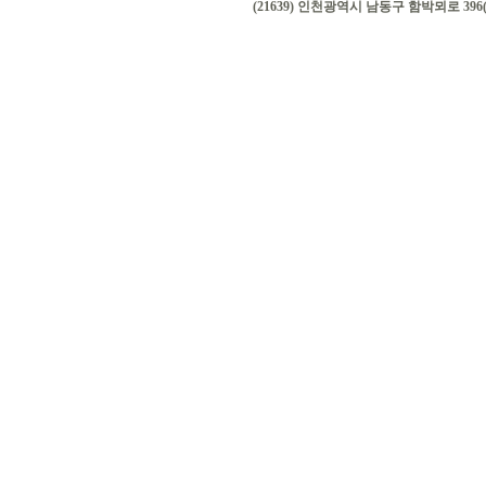
(21639) 인천광역시 남동구 함박뫼로 396(논현동)