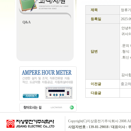
제목
정류기
등록일
2025.0
Q&A
안녕
귀사의
.문의 내
답변
.형식: 
.회신 e-
와
감사
이전글
중고차
다음글
Copyright(C)지상중전기주식회사 2008.All rig
사업자번호 : 139-81-29018 / 대표이사 :