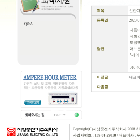
제목
신한다
등록일
2020.0
Q&A
다름이
저희 
도금액
답변
어느분
5개의
010-
이전글
대표이
다음글
Copyright(C)지상중전기주식회사 2008.All rig
사업자번호 : 139-81-29018 / 대표이사 :