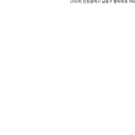
(21639) 인천광역시 남동구 함박뫼로 396(논현동)