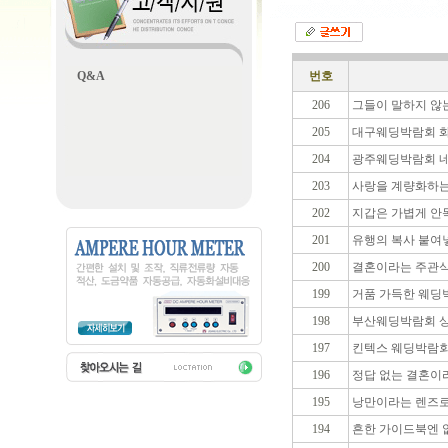
Q&A
번호
206
그들이 말하지 않
205
대구웨딩박람회 화
204
광주웨딩박람회 네
203
사랑을 계량화하는
202
지갑은 가볍게 안
201
유행의 복사 붙여
200
결혼이라는 주관식
199
거품 가득한 웨딩
198
부산웨딩박람회 상
197
킨텍스 웨딩박람회
196
정답 없는 결혼이
195
낭만이라는 렌즈로
194
흔한 가이드북엔 