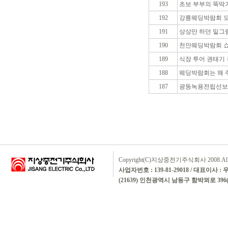
193
초보 부부의 뚝딱
192
강릉웨딩박람회 모
191
상상만 하던 밑그
190
천안웨딩박람회 쇼
189
식장 투어 권태기
188
웨딩박람회는 왜 
187
광동녹용전립선보
Copyright(C)지상중전기주식회사 2008.All rig
사업자번호 : 139-81-29018 / 대표이사 :
(21639) 인천광역시 남동구 함박뫼로 396(논현동)