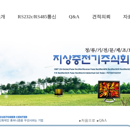
소개
RS232c/RS485통신
Q&A
견적의뢰
자
처음으로
Q&A
▶
▶