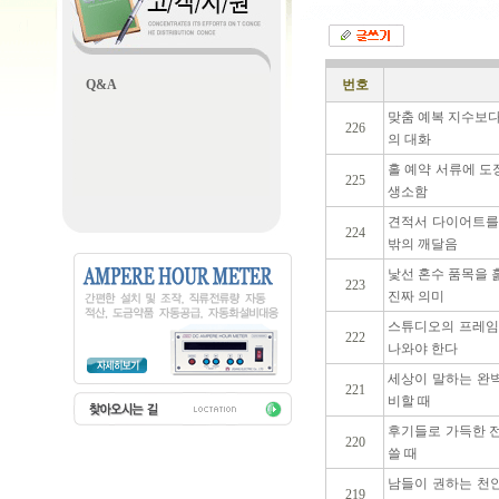
Q&A
번호
맞춤 예복 지수보
226
의 대화
홀 예약 서류에 도
225
생소함
견적서 다이어트를
224
밖의 깨달음
낯선 혼수 품목을
223
진짜 의미
스튜디오의 프레임
222
나와야 한다
세상이 말하는 완
221
비할 때
후기들로 가득한 
220
쓸 때
남들이 권하는 천
219