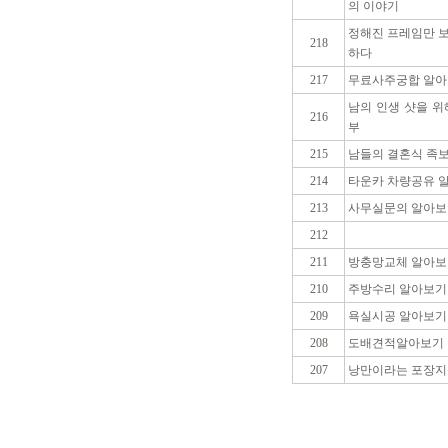
의 이야기
정해진 프레임만 
218
하다
217
무료사주궁합 알
남의 인생 샷을 
216
부
215
남들의 결혼식 족보
214
타운카 차량공유 
213
사무실문의 알아보
212
211
방충망교체 알아보
210
주방수리 알아보기
209
욕실시공 알아보기
208
도배견적알아보기
207
낭만이라는 포장지