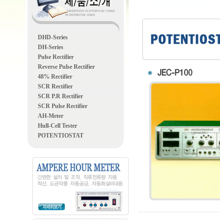
DHD-Series
DH-Series
Pulse Rectifier
Reverse Pulse Rectifier
48% Rectifier
SCR Rectifier
SCR P.R Rectifier
SCR Pulse Rectifier
AH-Meter
Hull-Cell Tester
POTENTIOSTAT