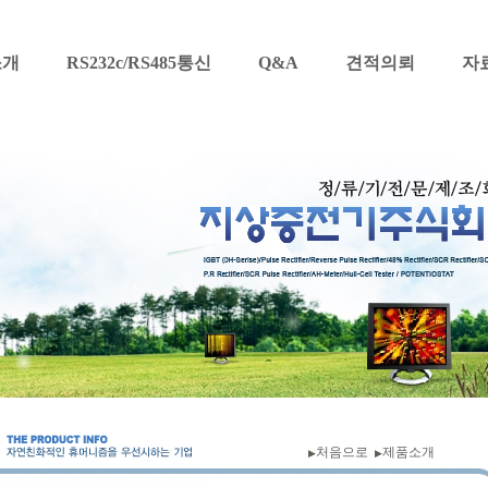
소개
RS232c/RS485통신
Q&A
견적의뢰
자
처음으로
제품소개
▶
▶