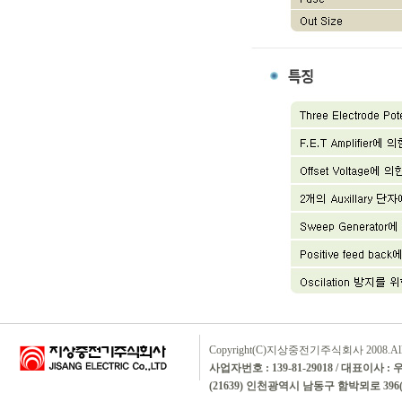
Copyright(C)지상중전기주식회사 2008.All rig
사업자번호 : 139-81-29018 / 대표이사 :
(21639) 인천광역시 남동구 함박뫼로 396(논현동)